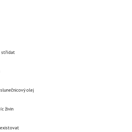
 střídat
i
 slunečnicový olej
íc živin
 existovat