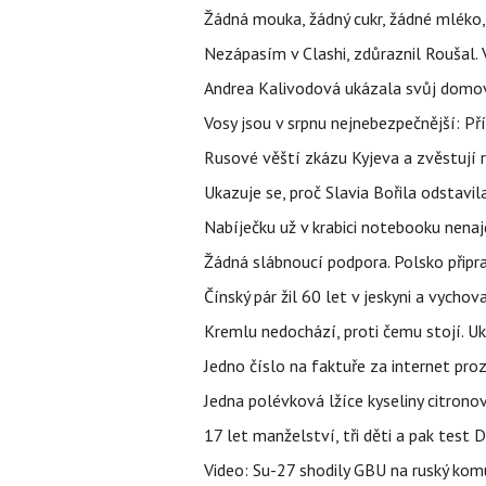
Žádná mouka, žádný cukr, žádné mléko,
Nezápasím v Clashi, zdůraznil Roušal. 
Andrea Kalivodová ukázala svůj domov:
Vosy jsou v srpnu nejnebezpečnější: Pří
Rusové věští zkázu Kyjeva a zvěstují r
Ukazuje se, proč Slavia Bořila odstavil
Nabíječku už v krabici notebooku nenaj
Žádná slábnoucí podpora. Polsko připrav
Čínský pár žil 60 let v jeskyni a vychova
Kremlu nedochází, proti čemu stojí. Ukr
Jedno číslo na faktuře za internet proz
Jedna polévková lžíce kyseliny citronov
17 let manželství, tři děti a pak test D
Video: Su-27 shodily GBU na ruský ko