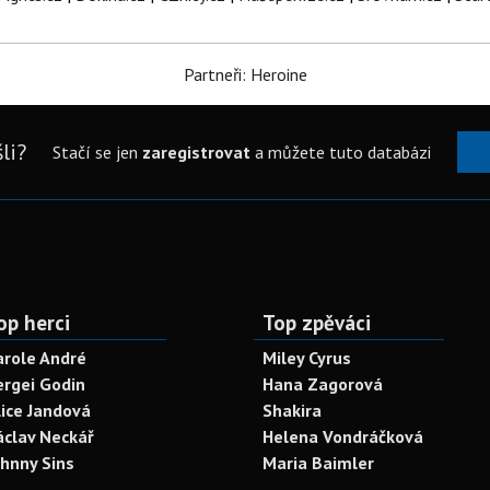
Partneři: Heroine
li?
Stačí se jen
zaregistrovat
a můžete tuto databázi
op herci
Top zpěváci
arole André
Miley Cyrus
ergei Godin
Hana Zagorová
lice Jandová
Shakira
áclav Neckář
Helena Vondráčková
ohnny Sins
Maria Baimler