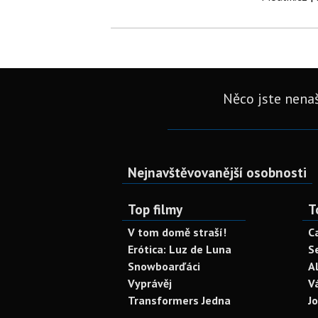
Něco jste nenaš
Nejnavštěvovanější osobnosti
Top filmy
T
V tom domě straší!
C
Erótica: Luz de Luna
S
Snowboarďáci
A
Vyprávěj
V
Transformers Jedna
J