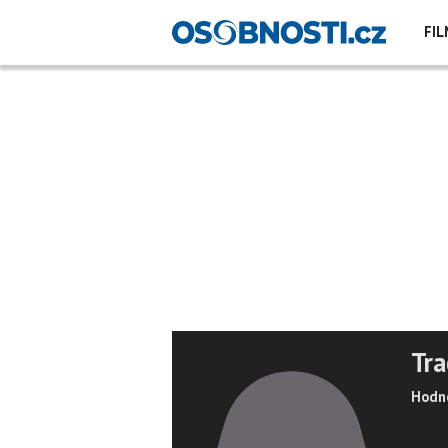
FIL
Tra
Hodno