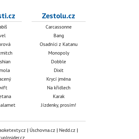
ti.cz
Zestolu.cz
abiš
Carcassonne
vel
Bang
orová
Osadníci z Katanu
mitch
Monopoly
shian
Dobble
émola
Dixit
acený
Krycí jména
wift
Na křídlech
etana
Karak
halamet
Jízdenky, prosím!
aoketexty.cz
|
Úschovna.cz
|
Nedd.cz
|
tupInsider.cz