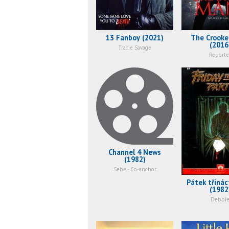
13 Fanboy (2021)
The Crook
(2016
Tracie Savage
Reporte
Channel 4 News
(1982)
Sebe - Co-anchor
Pátek třináct
(1982
Debbi