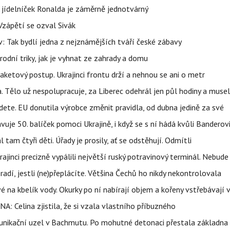
 jídelníček Ronalda je záměrně jednotvárný
Vzápětí se ozval Sivák
 Tak bydlí jedna z nejznámějších tváří české zábavy
rodní triky, jak je vyhnat ze zahrady a domu
aketový postup. Ukrajinci frontu drží a nehnou se ani o metr
a. Tělo už nespolupracuje, za Liberec odehrál jen půl hodiny a musel
dete. EU donutila výrobce změnit pravidla, od dubna jedině za své
uje 50. balíček pomoci Ukrajině, i když se s ní hádá kvůli Banderov
l tam čtyři děti. Úřady je prosily, ať se odstěhují. Odmítli
ajinci precizně vypálili největší ruský potravinový terminál. Nebude
radí, jestli (ne)přeplácíte. Většina Čechů ho nikdy nekontrolovala
é na kbelík vody. Okurky po ní nabírají objem a kořeny vstřebávají v
NA: Celina zjistila, že si vzala vlastního příbuzného
munikační uzel v Bachmutu. Po mohutné detonaci přestala základna