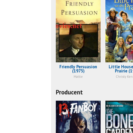
Friendly Persuasion
Little House
(1975)
Prairie (
Mattie
Christy Ke
Producent