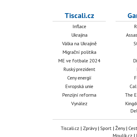
Tiscali.cz
Ga
Inflace
R
Ukrajina
Assas
Válka na Ukrajině
S
Migrační politika
ME ve fotbale 2024
D
Ruský prezident
Ceny energií
F
Evropská unie
Cal
Penzijní reforma
The E
Vynález
King
Del
Tiscali.cz
|
Zprávy
|
Sport
|
Ženy
|
Ces
Moulík.cz
|