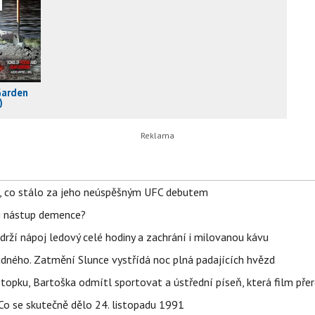
Garden
)
il, co stálo za jeho neúspěšným UFC debutem
li nástup demence?
udrží nápoj ledový celé hodiny a zachrání i milovanou kávu
ného. Zatmění Slunce vystřídá noc plná padajících hvězd
topku, Bartoška odmítl sportovat a ústřední píseň, která film pře
Co se skutečně dělo 24. listopadu 1991