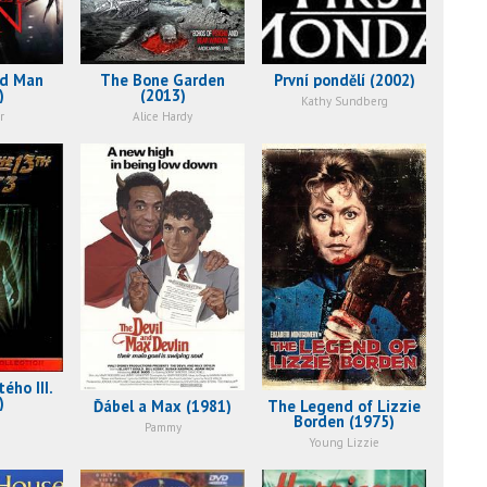
ed Man
The Bone Garden
První pondělí (2002)
)
(2013)
Kathy Sundberg
r
Alice Hardy
ého III.
)
Ďábel a Max (1981)
The Legend of Lizzie
Borden (1975)
e
Pammy
Young Lizzie