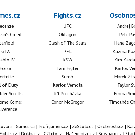
mes.cz
Fights.cz
Osobnos
ecenze
UFC
Andrej B
sin's Creed
Oktagon
Petr Pa
tarfield
Clash of The Stars
Hana Zag
GTA
PFL
Kazma Kaz
iablo IV
KSW
Kim Karda
Forza
I am Figter
Karlos V
ortnite
Sumó
Marek Ztr
l of Duty
Karlos Vémola
Taylor S
lder Scrolls
Jiří Procházka
Emma Sm
dome Come:
Conor McGregor
Timothée C
iverence
tování
|
Games.cz
|
Profigamers.cz
|
ZeStolu.cz
|
Osobnosti.cz
|
Kar
Fights.cz
|
Dokina.cz
|
CZhity.cz
|
Našepeníze.cz
|
Srovnám.cz
|
Star